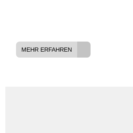
In drei Schritten zum neuen Bike:
Lieblings-Bike aussuchen
Vertrag abschließen
Abholen und Spaß haben
MEHR ERFAHREN