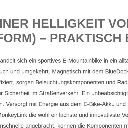
INER HELLIGKEIT VO
FORM) – PRAKTISCH 
andelt sich ein sportives E-Mountainbike in ein all
rauch und umgekehrt. Magnetisch mit dem BlueDoc
ng fixiert, sorgen Beleuchtungskomponenten und Rad
für Sicherheit im Straßenverkehr. Ein unbeabsichti
en. Versorgt mit Energie aus dem E-Bike-Akku und 
MonkeyLink die wohl einfachste und innovativste V
enschnelle angebracht, können die Komponenten m