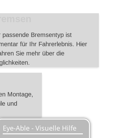
remsen
 passende Bremsentyp ist
mentar für Ihr Fahrerlebnis. Hier
ahren Sie mehr über die
lichkeiten.
men Montage,
ile und