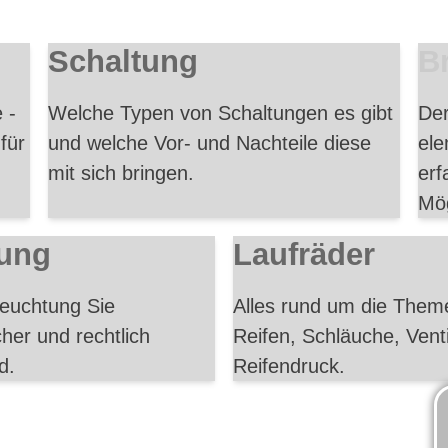
Schaltung
B
 -
Welche Typen von Schaltungen es gibt
Der
für
und welche Vor- und Nachteile diese
ele
mit sich bringen.
erf
Mög
ung
Laufräder
leuchtung Sie
Alles rund um die The
her und rechtlich
Reifen, Schläuche, Vent
d.
Reifendruck.